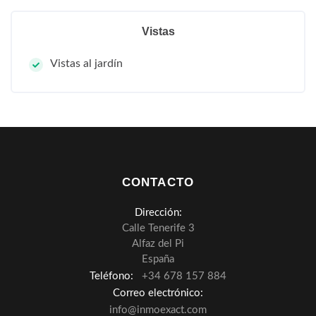
Vistas
Vistas al jardín
CONTACTO
Dirección:
Calle Tenerife 3
Alfaz del Pi
España
Teléfono:
+34 678 157 884
Correo electrónico:
info@inmoexact.com